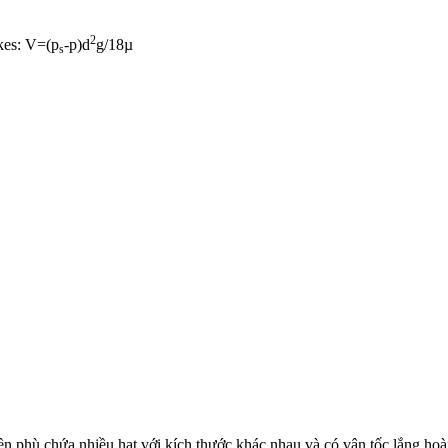
2
kes: V=(p
-p)d
g/18µ
s
ền phù chứa nhiều hạt với kích thước khác nhau và có vận tốc lắng hoà