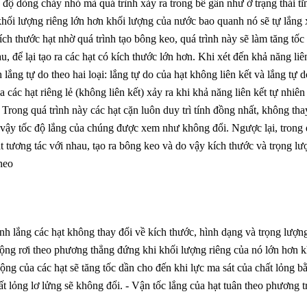
ốc độ dòng chảy nhỏ mà quá trình xảy ra trong bể gần như ở trạng thái tĩ
 khối lượng riêng lớn hơn khối lượng của nước bao quanh nó sẽ tự lắng
ch thước hạt nhờ quá trình tạo bông keo, quá trình này sẽ làm tăng tốc
u, để lại tạo ra các hạt có kích thước lớn hơn. Khi xét đến khả năng liê
 lắng tự do theo hai loại: lắng tự do của hạt không liên kết và lắng tự d
 các hạt riêng lẻ (không liên kết) xảy ra khi khả năng liên kết tự nhiên
 Trong quá trình này các hạt cặn luôn duy trì tính đồng nhất, không tha
 vậy tốc độ lắng của chúng được xem như không đổi. Ngược lại, trong
ạt tương tác với nhau, tạo ra bông keo và do vậy kích thước và trọng lư
heo
rình lắng các hạt không thay đổi về kích thước, hình dạng và trọng lượn
ộng rơi theo phương thẳng đứng khi khối lượng riêng của nó lớn hơn k
g của các hạt sẽ tăng tốc dần cho đến khi lực ma sát của chất lỏng b
ất lỏng lơ lửng sẽ không đổi. - Vận tốc lắng của hạt tuân theo phương t