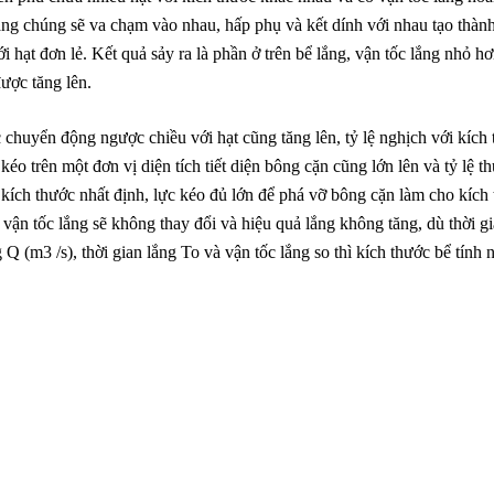
ắng chúng sẽ va chạm vào nhau, hấp phụ và kết dính với nhau tạo thành
i hạt đơn lẻ. Kết quả sảy ra là phần ở trên bể lắng, vận tốc lắng nhỏ h
ược tăng lên.
 chuyển động ngược chiều với hạt cũng tăng lên, tỷ lệ nghịch với kích
kéo trên một đơn vị diện tích tiết diện bông cặn cũng lớn lên và tỷ lệ t
kích thước nhất định, lực kéo đủ lớn để phá vỡ bông cặn làm cho kích
ận tốc lắng sẽ không thay đổi và hiệu quả lắng không tăng, dù thời gi
 Q (m3 /s), thời gian lắng To và vận tốc lắng so thì kích thước bể tính 