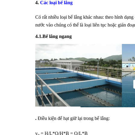
4.
Các loại bể lắng
Có rất nhiều loại bể lắng khác nhau: theo hình dạng
nước vào chúng có thể là loại liên tục hoặc gián đo
4.1.Bể lắng ngang
.
Điều kiện để hạt giữ lại trong bể lắng:
v
= H/L*Q/H*B = Q/L*B
o