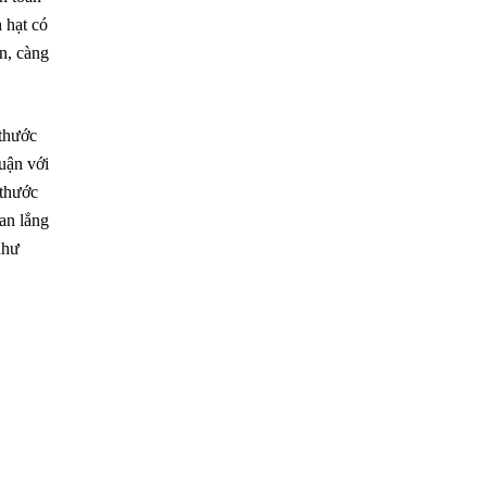
 hạt có
ơn, càng
 thước
huận với
 thước
an lắng
như