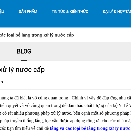
IỆU
SẢN PHẨM
TIN TỨC & KIẾN THỨC
ĐẠI LÝ & HỢP TÁ
các loại bể lắng trong xử lý nước cấp
BLOG
 xử lý nước cấp
ận
chúng ta đã biết là vô cùng quan trọng .Chính vì vậy để đáp ứng nhu c
 tiên quyết và vô cùng quan trọng để đảm bảo chất lượng của bộ Y Tế V
am có rất nhiều phương pháp xử lý nước, bên cạnh một số phương pháp 
áp truyền thống lắng, lọc vẫn được áp dụng rộng rãi cho các nhà máy
các bạn tìm hiểu về chủ đề
lắng và các loại bể lắng trong xử lý nước