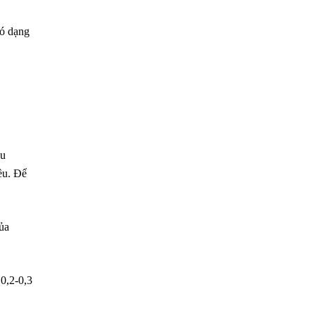
có dạng
ều
ều. Để
của
0,2-0,3