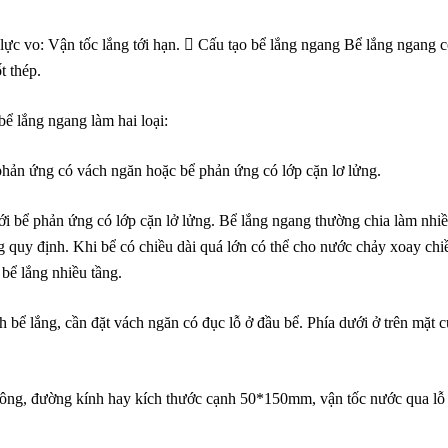
lực vo: Vận tốc lắng tới hạn.  Cấu tạo bể lắng ngang Bể lắng ngang 
t thép.
bể lắng ngang làm hai loại:
phản ứng có vách ngăn hoặc bể phản ứng có lớp cặn lơ lửng.
i bể phản ứng có lớp cặn lở lửng. Bể lắng ngang thường chia làm nhi
 quy định. Khi bể có chiều dài quá lớn có thể cho nước chảy xoay chi
bể lắng nhiều tầng.
h bể lắng, cần đặt vách ngăn có đục lỗ ở đầu bể. Phía dưới ở trên mặt 
uông, đường kính hay kích thước cạnh 50*150mm, vận tốc nước qua lỗ 