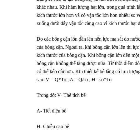
khác nhau. Khi hàm lượng hạt lớn, trong quá trình l
kích thước lớn hơn và có vận tốc lớn hơn nhiều so vớ
xuống dưới đáy vận tốc càng cao vì kích thước hạt đ
Do các bông cặn lớn dần lên nên lực ma sát do nước
của bông cặn. Ngoài ra, khi bông cặn lớn lên thì lực 
kích thước của bông cặn. Khi bông cặn lớn đến một 
bông cặn không thể tăng được nữa. Từ thời điểm đó v
có thể kéo dài hơn. Khi thiết kế bể lắng có lưu lượng
sau: V = Q*To ; A = Q/so ; H= so*To
Trong đó: V- Thể tích bể
A- Tiết diện bể
H- Chiều cao bể