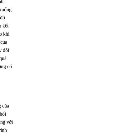
nh.
 xuống.
 độ
n kết
o khi
 của
y đổi
 quá
ợng có
g của
hối
ằng với
rình