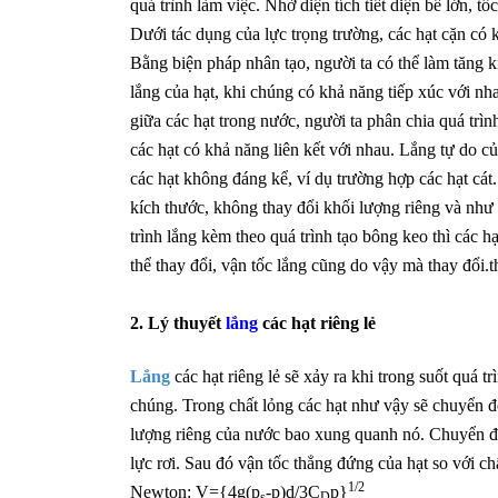
quá trình làm việc. Nhờ diện tích tiết diện bể lớn, t
Dưới tác dụng của lực trọng trường, các hạt cặn có
Bằng biện pháp nhân tạo, người ta có thể làm tăng kí
lắng của hạt, khi chúng có khả năng tiếp xúc với nha
giữa các hạt trong nước, người ta phân chia quá trình
các hạt có khả năng liên kết với nhau. Lắng tự do của
các hạt không đáng kể, ví dụ trường hợp các hạt cát.
kích thước, không thay đổi khối lượng riêng và như
trình lắng kèm theo quá trình tạo bông keo thì các h
thể thay đổi, vận tốc lắng cũng do vậy mà thay đổi.t
2. Lý thuyết
lắng
các hạt riêng lẻ
Lắng
các hạt riêng lẻ sẽ xảy ra khi trong suốt quá t
chúng. Trong chất lỏng các hạt như vậy sẽ chuyển đ
lượng riêng của nước bao xung quanh nó. Chuyển độn
lực rơi. Sau đó vận tốc thẳng đứng của hạt so với ch
1/2
Newton: V={4g(p
-p)d/3C
p}
s
D