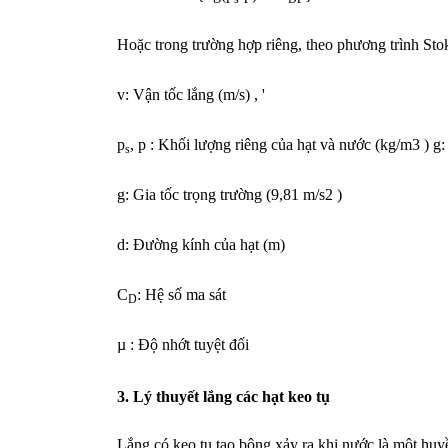
Hoặc trong trường hợp riêng, theo phương trình Sto
v: Vận tốc lắng (m/s) , '
p
, p : Khối lượng riêng của hạt và nước (kg/m3 ) g:
s
g: Gia tốc trọng trường (9,81 m/s2 )
d: Đường kính của hạt (m)
C
: Hệ số ma sát
D
µ : Độ nhớt tuyệt đối
3. Lý thuyết lắng các hạt keo tụ
Lắng có keo tụ tạo bông xảy ra khi nước là một huy