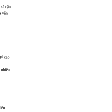
 xả cặn
à vẫn
lý cao.
 nhiều
iều