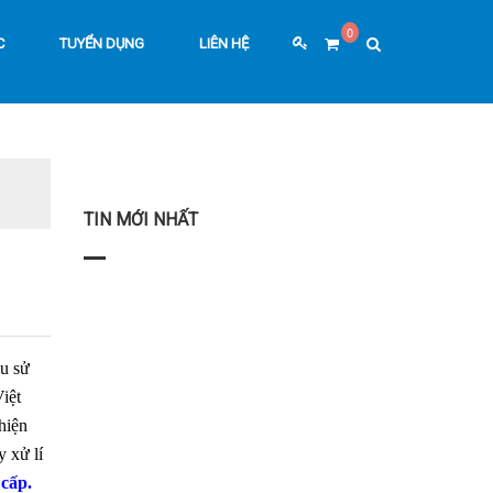
0
C
TUYỂN DỤNG
LIÊN HỆ
TIN MỚI NHẤT
ầu sử
iệt
hiện
 xử lí
 cấp.