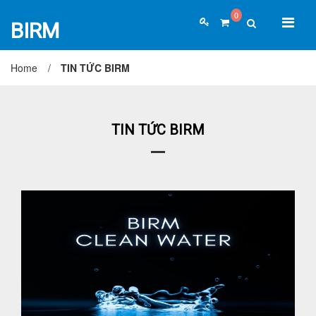
0
BIRM
Home
/
TIN TỨC BIRM
TRANG CHỦ
GIỚI THIỆU
SẢN PHẨM
TIN TỨC & KIẾN THỨC
TIN TỨC BIRM
Tin tức Birm
Kiến thức ngành xử lý nước
Kiến thức kinh doanh
ĐẠI LÝ & HỢP TÁC
TUYỂN DỤNG
LIÊN HỆ
Đại lý