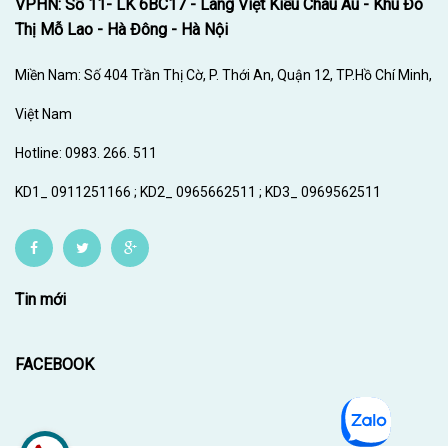
VPHN: Số 11- LK 6BC17 - Làng Việt Kiều Châu Âu - Khu Đô
Thị Mỗ Lao - Hà Đông - Hà Nội
Miền Nam: Số 404 Trần Thị Cờ, P. Thới An, Quận 12, TP.Hồ Chí Minh,
Việt Nam
Hotline: 0983. 266. 511
KD1_ 0911251166 ; KD2_ 0965662511 ; KD3_ 0969562511
Tin mới
FACEBOOK