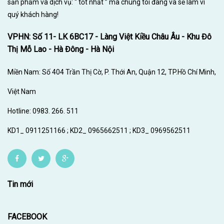
sản phẩm và dịch vụ: “ tốt nhất ” mà chúng tôi đang và sẽ làm vì
quý khách hàng!
VPHN: Số 11- LK 6BC17 - Làng Việt Kiều Châu Âu - Khu Đô
Thị Mỗ Lao - Hà Đông - Hà Nội
Miền Nam: Số 404 Trần Thị Cờ, P. Thới An, Quận 12, TP.Hồ Chí Minh,
Việt Nam
Hotline: 0983. 266. 511
KD1_ 0911251166 ; KD2_ 0965662511 ; KD3_ 0969562511
Tin mới
FACEBOOK