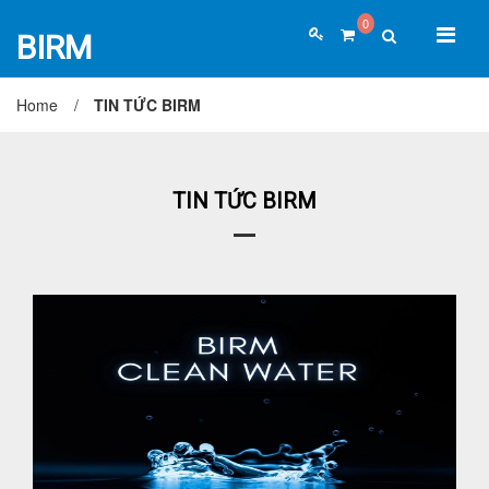
0
BIRM
Home
/
TIN TỨC BIRM
TRANG CHỦ
GIỚI THIỆU
SẢN PHẨM
TIN TỨC & KIẾN THỨC
TIN TỨC BIRM
Tin tức Birm
Kiến thức ngành xử lý nước
Kiến thức kinh doanh
ĐẠI LÝ & HỢP TÁC
TUYỂN DỤNG
LIÊN HỆ
Đại lý